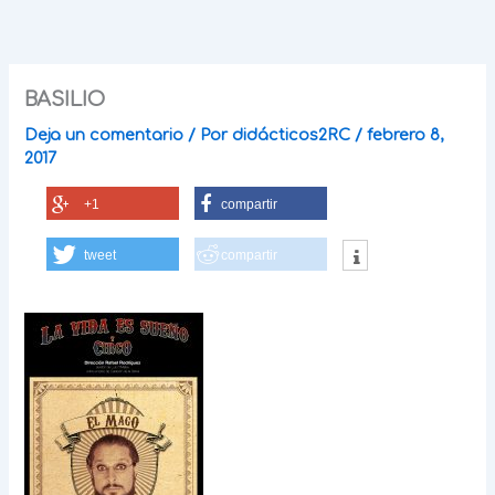
Ir
al
contenido
BASILIO
Deja un comentario
/ Por
didácticos2RC
/
febrero 8,
2017
+1
compartir
tweet
compartir