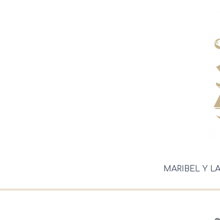
Ir
al
contenido
MARIBEL Y L