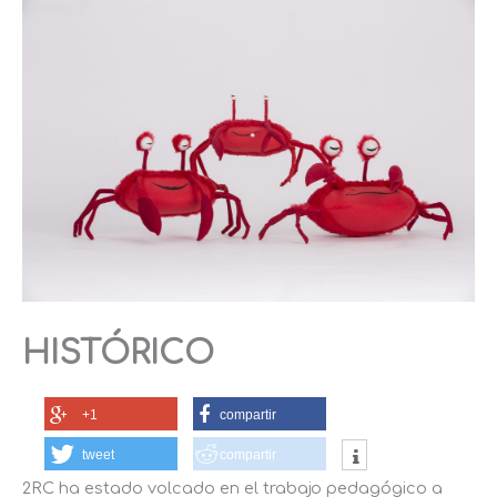
Ir
al
contenido
HISTÓRICO
+1
compartir
tweet
compartir
2RC ha estado volcado en el trabajo pedagógico a