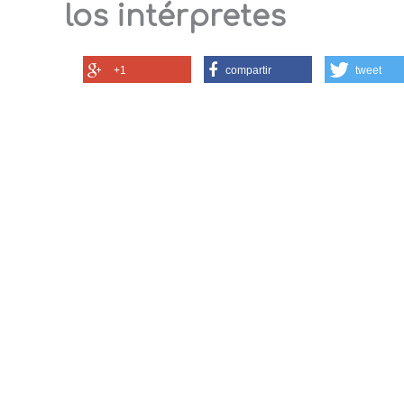
los intérpretes
+1
compartir
tweet