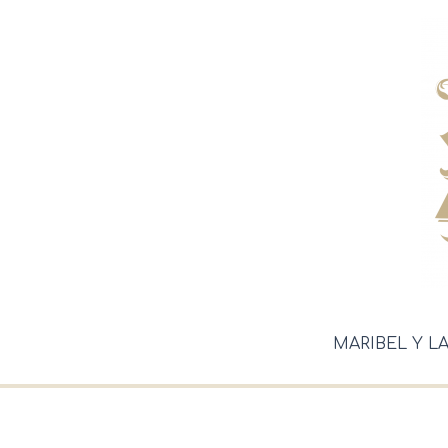
Ir
al
contenido
MARIBEL Y L