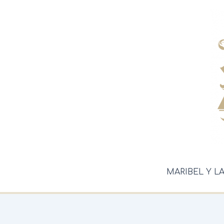
Ir
al
contenido
MARIBEL Y L