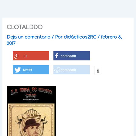
Ir
al
contenido
CLOTALDDO
Deja un comentario
/ Por
didácticos2RC
/
febrero 8,
2017
+1
compartir
tweet
compartir