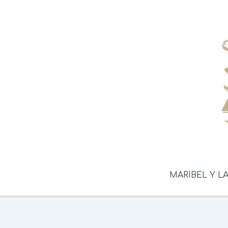
Ir
al
contenido
MARIBEL Y L