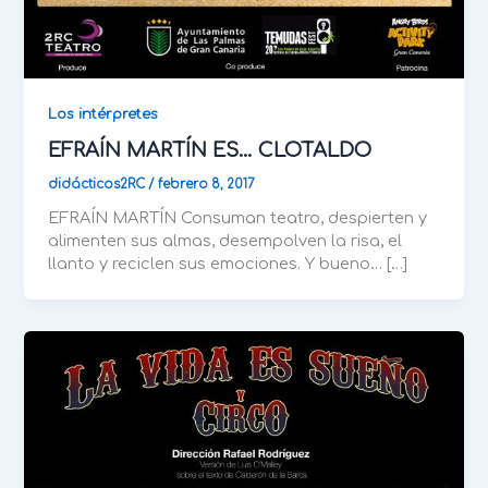
Los intérpretes
EFRAÍN MARTÍN ES… CLOTALDO
didácticos2RC
/
febrero 8, 2017
EFRAÍN MARTÍN Consuman teatro, despierten y
alimenten sus almas, desempolven la risa, el
llanto y reciclen sus emociones. Y bueno… […]